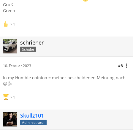
Gruß
Green
1
schriener
Schüler
#6
10. Februar 2023
In my Humble opinion = meiner bescheidenen Meinung nach
😊👍
1
Skullz101
Administrator