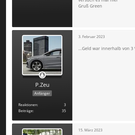
Gruß Green
3. Februar 2023
...Geld war innerhalb von 
P.Zeu
Anfänger
Reaktionen
3
Beiträge
35
15. März 2023