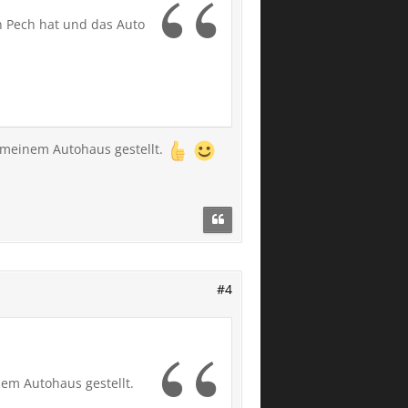
an Pech hat und das Auto
n meinem Autohaus gestellt.
#4
em Autohaus gestellt.