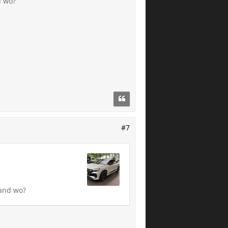
d wo?
#7
mand wo?