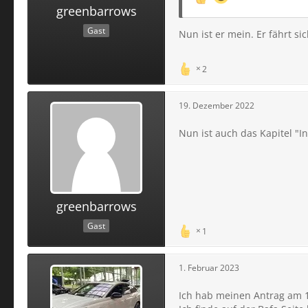
greenbarrows
Gast
Nun ist er mein. Er fährt si
2
19. Dezember 2022
Nun ist auch das Kapitel "
greenbarrows
Gast
1
1. Februar 2023
Ich hab meinen Antrag am 19.