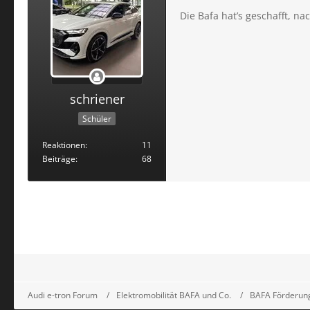
Die Bafa hat’s geschafft, n
schriener
Schüler
Reaktionen
11
Beiträge
68
Audi e-tron Forum
Elektromobilität BAFA und Co.
BAFA Förderung