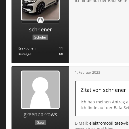
Ich finde auf der Bafa Seit
schriener
Schüler
Reaktionen
11
Beiträge
68
1. Februar 2023
Zitat von schriener
Ich hab meinen Antrag am 
Ich finde auf der Bafa S
greenbarrows
Gast
E-Mail:
elektromobilitaet@
versuch es mal hier