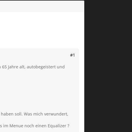
#1
65 Jahre alt, autobegeistert und
 haben soll. Was mich verwundert,
s im Menue noch einen Equalizer ?