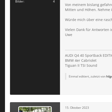
Bilder
4
Von meinem bislang gefahre
Mitten und Höhen. Nehme i
Würde mich über eine rasche
Vielen Dank für Antworten 
Uwe
AUDI Q4 40 Sportback EDIT
BMW 4er Cabriolet
Tiguan II TSI Sound
Einmal editiert, zuletzt von
hilg
15. Oktober 2023