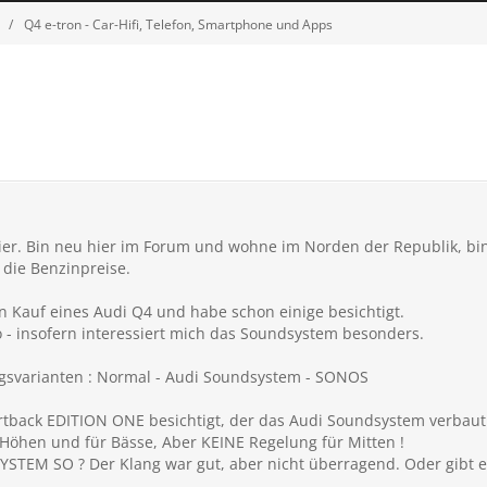
Q4 e-tron - Car-Hifi, Telefon, Smartphone und Apps
ier. Bin neu hier im Forum und wohne im Norden der Republik, bin 
 die Benzinpreise.
en Kauf eines Audi Q4 und habe schon einige besichtigt.
o - insofern interessiert mich das Soundsystem besonders.
ungsvarianten : Normal - Audi Soundsystem - SONOS
ortback EDITION ONE besichtigt, der das Audi Soundsystem verbaut
 Höhen und für Bässe, Aber KEINE Regelung für Mitten !
TEM SO ? Der Klang war gut, aber nicht überragend. Oder gibt e