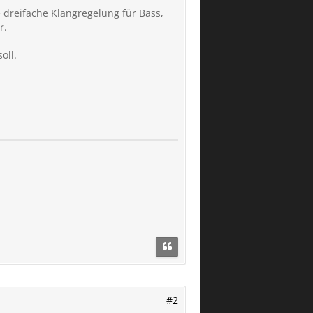
 dreifache Klangregelung für Bass,
r.
oll.
#2