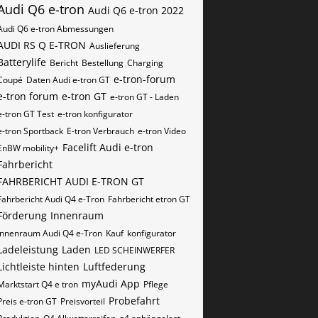
Audi Q6 e-tron
Audi Q6 e-tron 2022
Audi Q6 e-tron Abmessungen
AUDI RS Q E-TRON
Auslieferung
Batterylife
Bericht
Bestellung
Charging
e-tron-forum
Coupé
Daten Audi e-tron GT
e-tron forum
e-tron GT
e-tron GT - Laden
e-tron GT Test
e-tron konfigurator
e-tron Sportback
E-tron Verbrauch
e-tron Video
Facelift Audi e-tron
EnBW mobility+
Fahrbericht
FAHRBERICHT AUDI E-TRON GT
Fahrbericht Audi Q4 e-Tron
Fahrbericht etron GT
Förderung
Innenraum
Innenraum Audi Q4 e-Tron
Kauf
konfigurator
Ladeleistung
Laden
LED SCHEINWERFER
Lichtleiste hinten
Luftfederung
myAudi App
Marktstart Q4 e tron
Pflege
Probefahrt
Preis e-tron GT
Preisvorteil