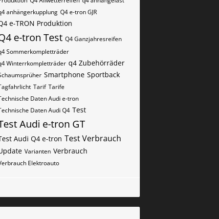
Produktion
Q4 Allwetterreifen
q4 anhängelast
q4 anhängerkupplung
Q4 e-tron GJR
Q4 e-TRON Produktion
Q4 e-tron Test
Q4 Ganzjahresreifen
q4 Sommerkompletträder
q4 Zubehörräder
q4 Winterrkompletträder
Smartphone
Sportback
Schaumsprüher
Tagfahrlicht
Tarif
Tarife
Technische Daten Audi e-tron
Test
Technische Daten Audi Q4
Test Audi e-tron GT
Test Verbrauch
Test Audi Q4 e-tron
Update
Verbrauch
Varianten
Verbrauch Elektroauto