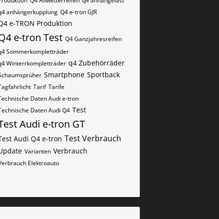
Produktion
Q4 Allwetterreifen
q4 anhängelast
q4 anhängerkupplung
Q4 e-tron GJR
Q4 e-TRON Produktion
Q4 e-tron Test
Q4 Ganzjahresreifen
q4 Sommerkompletträder
q4 Zubehörräder
q4 Winterrkompletträder
Smartphone
Sportback
Schaumsprüher
Tagfahrlicht
Tarif
Tarife
Technische Daten Audi e-tron
Test
Technische Daten Audi Q4
Test Audi e-tron GT
Test Verbrauch
Test Audi Q4 e-tron
Update
Verbrauch
Varianten
Verbrauch Elektroauto