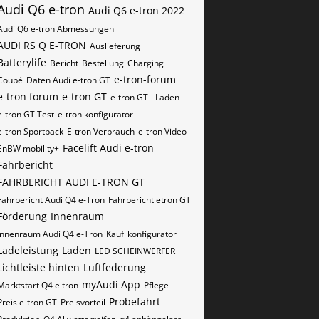
Audi Q6 e-tron
Audi Q6 e-tron 2022
Audi Q6 e-tron Abmessungen
AUDI RS Q E-TRON
Auslieferung
Batterylife
Bericht
Bestellung
Charging
e-tron-forum
Coupé
Daten Audi e-tron GT
e-tron forum
e-tron GT
e-tron GT - Laden
e-tron GT Test
e-tron konfigurator
e-tron Sportback
E-tron Verbrauch
e-tron Video
Facelift Audi e-tron
EnBW mobility+
Fahrbericht
FAHRBERICHT AUDI E-TRON GT
Fahrbericht Audi Q4 e-Tron
Fahrbericht etron GT
Förderung
Innenraum
Innenraum Audi Q4 e-Tron
Kauf
konfigurator
Ladeleistung
Laden
LED SCHEINWERFER
Lichtleiste hinten
Luftfederung
myAudi App
Marktstart Q4 e tron
Pflege
Probefahrt
Preis e-tron GT
Preisvorteil