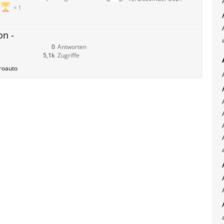
1
on -
0
Antworten
5,1k
Zugriffe
roauto