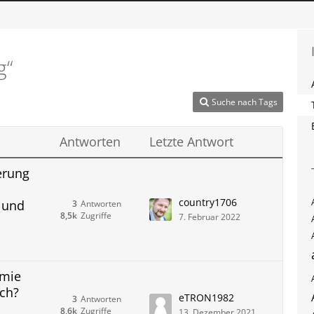
g“
Suche nach Tags
Antworten
Letzte Antwort
erung
country1706
 und
3
Antworten
8,5k
Zugriffe
7. Februar 2022
ämie
och?
eTRON1982
3
Antworten
8,6k
Zugriffe
13. Dezember 2021