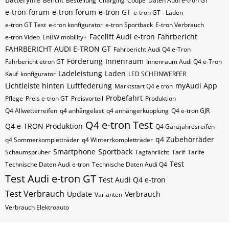
Bericht
Bestellung
Charging
Coupé
Daten Audi e-tron GT
e-tron-forum
e-tron forum
e-tron GT
e-tron GT - Laden
e-tron GT Test
e-tron konfigurator
e-tron Sportback
E-tron Verbrauch
Facelift Audi e-tron
Fahrbericht
e-tron Video
EnBW mobility+
FAHRBERICHT AUDI E-TRON GT
Fahrbericht Audi Q4 e-Tron
Förderung
Innenraum
Fahrbericht etron GT
Innenraum Audi Q4 e-Tron
Ladeleistung
Laden
Kauf
konfigurator
LED SCHEINWERFER
Lichtleiste hinten
Luftfederung
myAudi App
Marktstart Q4 e tron
Probefahrt
Pflege
Preis e-tron GT
Preisvorteil
Produktion
Q4 Allwetterreifen
q4 anhängelast
q4 anhängerkupplung
Q4 e-tron GJR
Q4 e-tron Test
Q4 e-TRON Produktion
Q4 Ganzjahresreifen
q4 Zubehörräder
q4 Sommerkompletträder
q4 Winterrkompletträder
Smartphone
Sportback
Schaumsprüher
Tagfahrlicht
Tarif
Tarife
Test
Technische Daten Audi e-tron
Technische Daten Audi Q4
Test Audi e-tron GT
Test Audi Q4 e-tron
Test Verbrauch
Update
Verbrauch
Varianten
Verbrauch Elektroauto